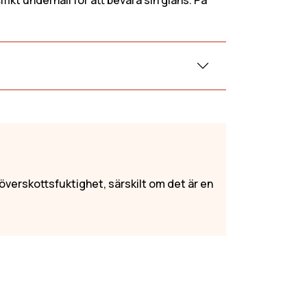
t underhåll för att bevara sin glans. På
Orange Soffa
lé-tyg
Soffa Beige
Soffa grå
hester
Vit Soffa
Grön Soffa
överskottsfuktighet, särskilt om det är en