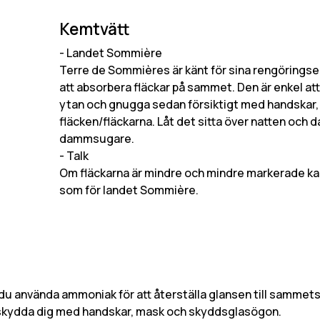
Kemtvätt
- Landet Sommière
Terre de Sommières är känt för sina rengöringseg
att absorbera fläckar på sammet. Den är enkel a
ytan och gnugga sedan försiktigt med handskar,
fläcken/fläckarna. Låt det sitta över natten oc
dammsugare.
- Talk
Om fläckarna är mindre och mindre markerade ka
som för landet Sommière.
 använda ammoniak för att återställa glansen till sammetsöv
 skydda dig med handskar, mask och skyddsglasögon.