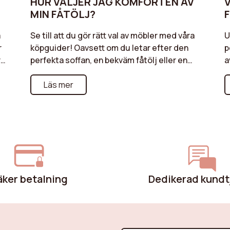
HUR VÄLJER JAG KOMFORTEN AV
V
MIN FÅTÖLJ?
F
a
Se till att du gör rätt val av möbler med våra
U
r
köpguider! Oavsett om du letar efter den
p
r
perfekta soffan, en bekväm fåtölj eller en
a
är
praktisk puff, erbjuder våra guider
f
värdefulla råd för varje typ av möbel.
Läs mer
o
tt
Upptäck de viktigaste kriterierna att tänka
C
på, som material, stilar, dimensioner och
f
er
funktioner, för att göra rätt val som passar
g
dina behov och din livsstil. Våra guider är
p
utformade för att hjälpa dig att hitta möbler
som kombinerar komfort, kvalitet och
estetik, samtidigt som de passar din
äker betalning
Dedikerad kundt
budget.