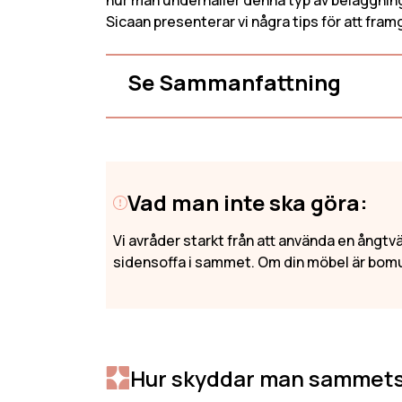
hur man underhåller denna typ av beläggning
3-Sits Sof
Kampanjer
Sicaan presenterar vi några tips för att fr
2-Sits Sof
Behöver Hjälp
Se Sammanfattning
Mitt Konto
Vad man inte ska göra:
Vi avråder starkt från att använda en ångtv
sidensoffa i sammet. Om din möbel är bomu
Hur skyddar man sammet