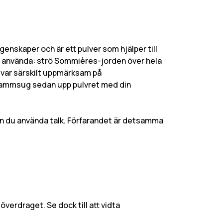
enskaper och är ett pulver som hjälper till
tt använda: strö Sommières-jorden över hela
 var särskilt uppmärksam på
h dammsug sedan upp pulvret med din
n du använda talk. Förfarandet är detsamma
erdraget. Se dock till att vidta