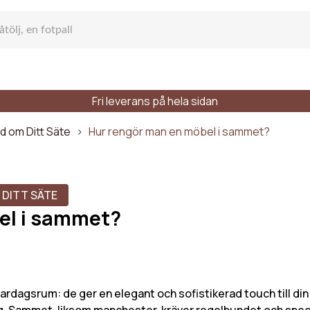
Fri leverans på hela sidan
fa
d om Ditt Säte
Hur rengör man en möbel i sammet?
 DITT SÄTE
el i sammet?
k soffa
tser
Stilar
Material
rdagsrum: de ger en elegant och sofistikerad touch till din i