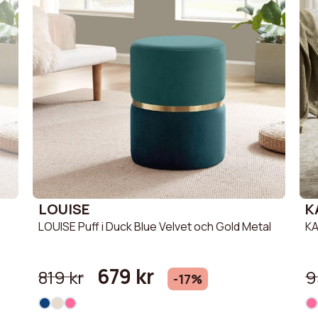
LOUISE
K
LOUISE Puff i Duck Blue Velvet och Gold Metal
KA
679 kr
819 kr
9
-17%