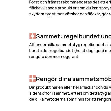
Först och främst rekommenderas det att erbj
fläckavvisande produkter som du kan spraya 
skyddar tyget mot vätskor och fläckar, gör 
Sammet: regelbundet und
Att underhålla sammetstyg regelbundet är vik
borsta det regelbundet (helst dagligen) med
rengöra den mer noggrant.
Rengör dina sammetsmöbl
Din produkt har en eller flera fläckar och du
sidensoffor i sammet, eftersom detta tyg är
de olika metoderna som finns för att rengö