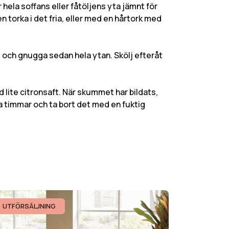
ela soffans eller fåtöljens yta jämnt för
en torka i det fria, eller med en hårtork med
l och gnugga sedan hela ytan. Skölj efteråt
 lite citronsaft. När skummet har bildats,
 timmar och ta bort det med en fuktig
UTFÖRSÄLJNING