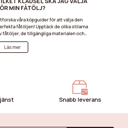
ILKET KLÄDSEL SKA JAG VÄLJA
ÖR MIN FÅTÖLJ?
tforska våra köpguider för att välja den
erfekta fåtöljen! Upptäck de olika stilarna
v fåtöljer, de tillgängliga materialen och
aktorerna att tänka på för att säkerställa
ptimal komfort och en harmonisk design.
Läs mer
ocktailfåtölj, gungstol eller kanske en
åtölj i bouclé? Dessa guider hjälper dig att
öra rätt val baserat på dina personliga
referenser och ditt utrymme.
jänst
Snabb leverans