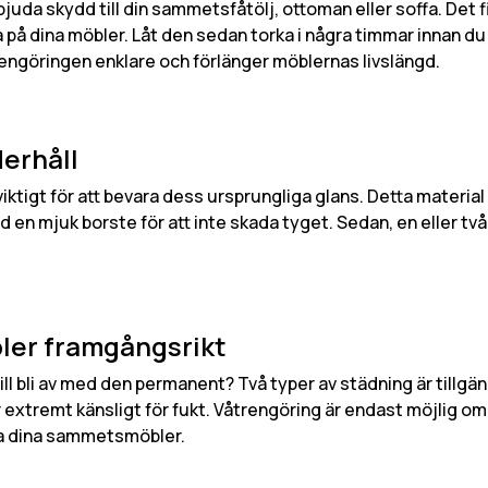
uda skydd till din sammetsfåtölj, ottoman eller soffa. Det 
på dina möbler. Låt den sedan torka i några timmar innan du 
rengöringen enklare och förlänger möblernas livslängd.
erhåll
tigt för att bevara dess ursprungliga glans. Detta material f
 en mjuk borste för att inte skada tyget. Sedan, en eller t
er framgångsrikt
 vill bli av med den permanent? Två typer av städning är till
 extremt känsligt för fukt. Våtrengöring är endast möjlig om
ra dina sammetsmöbler.