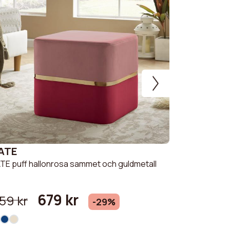
ATE
CHARLOT
TE puff hallonrosa sammet och guldmetall
Puff CHARLO
Gold Metal
679 kr
549 kr
59 kr
-29%
+ 1 