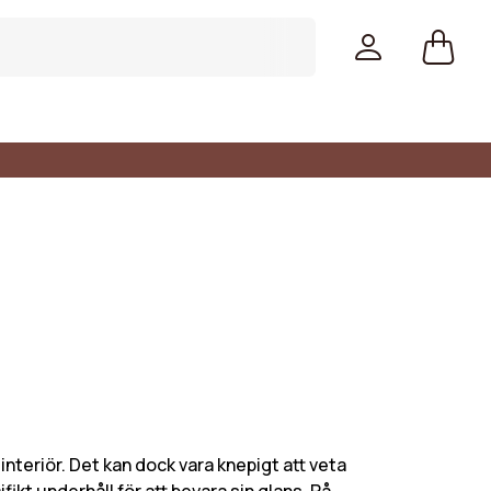
Färger
nteriör. Det kan dock vara knepigt att veta