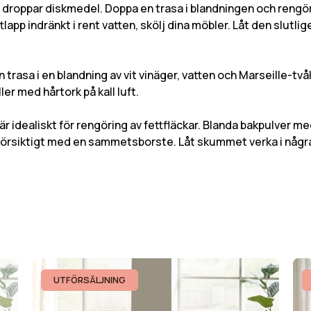
roppar diskmedel. Doppa en trasa i blandningen och rengör h
lapp indränkt i rent vatten, skölj dina möbler. Låt den slutlig
rasa i en blandning av vit vinäger, vatten och Marseille-två
ler med hårtork på kall luft.
dealiskt för rengöring av fettfläckar. Blanda bakpulver med
 försiktigt med en sammetsborste. Låt skummet verka i några
UTFÖRSÄLJNING