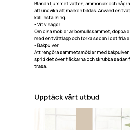
Blanda ljummet vatten, ammoniak och några d
att undvika att märken bildas. Använd en tvätt
kall inställning.
- Vit vinäger
Om dina möbler är bomullssammet, doppa en t
med en tvättlapp och torka sedan i det fria el
- Bakpulver
Att rengöra sammetsmöbler med bakpulver är i
sprid det över fläckarna och skrubba sedan
trasa.
Upptäck vårt utbud