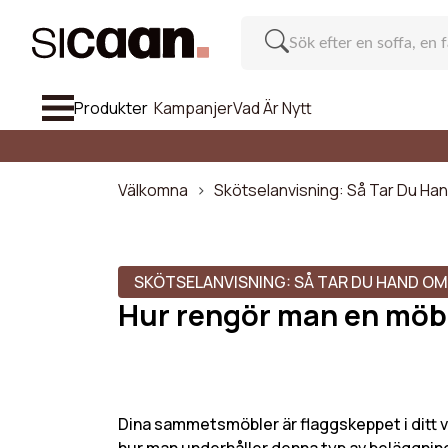
Produkter
Kampanjer
Vad Är Nytt
Se Alla Sof
Soffa
Välkomna
Skötselanvisning: Så Tar Du Han
Fåtöljer Och Puffar
Stolar Och Barstolar
SKÖTSELANVISNING: SÅ TAR DU HAND OM
Hur rengör man en möb
Möbel
Ra
Inspiration
Antal pla
Vad Är Nytt
Dina sammetsmöbler är flaggskeppet i ditt va