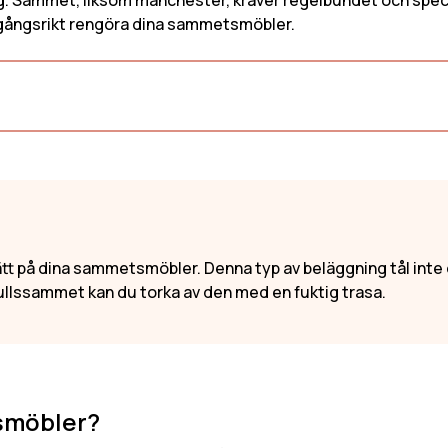
. Sammet, liksom manchester, kräver regelbundet och specifik
fa
Skandinavisk Soffa
Linne Soffa
amgångsrikt rengöra dina sammetsmöbler.
fa
Vintage Soffa
Soffa i bouc
Tygsoffa
Soffa i manc
ätt på dina sammetsmöbler. Denna typ av beläggning tål inte 
llssammet kan du torka av den med en fuktig trasa.
smöbler?