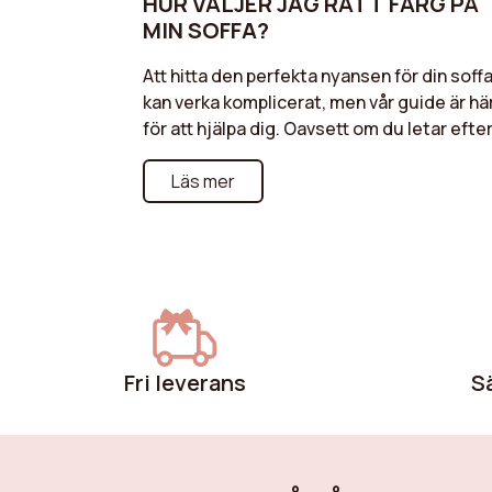
HUR VÄLJER JAG RÄTT FÄRG PÅ
MIN SOFFA?
Att hitta den perfekta nyansen för din soff
kan verka komplicerat, men vår guide är hä
för att hjälpa dig. Oavsett om du letar efte
en färg som smälter in i en diskret atmosf
eller en mer vågad nyans för att ge energi
Läs mer
till ditt vardagsrum, upptäck våra tips för a
harmonisera din soffa med din dekoration.
Neutrala toner för en tidlös stil, ljusa färg
för en modern effekt, eller naturliga
nyanser för en varm atmosfär: följ våra
rekommendationer för ett färgval som
kommer att förbättra ditt utrymme
Fri leverans
S
samtidigt som du återspeglar din
personlighet.