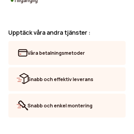
Tillgänglig
T
Upptäck våra andra tjänster :
Våra betalningsmetoder
Snabb och effektiv leverans
Snabb och enkel montering