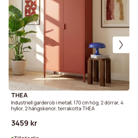
THEA
M
Industriell garderob i metall, 170 cm hög, 2 dörrar, 4
Vi
hyllor, 2 hängskenor, terrakotta THEA
te
3459 kr
2